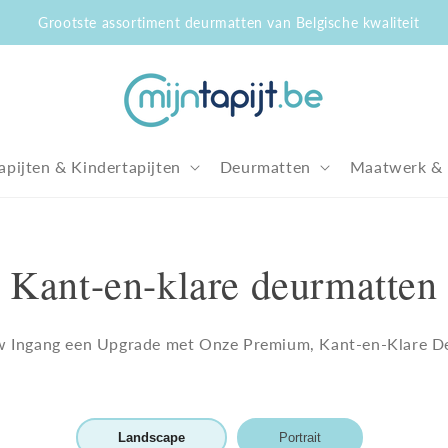
Grootste assortiment deurmatten van Belgische kwaliteit
apijten & Kindertapijten
Deurmatten
Maatwerk & 
Kant-en-klare deurmatten
w Ingang een Upgrade met Onze Premium, Kant-en-Klare D
Landscape
Portrait