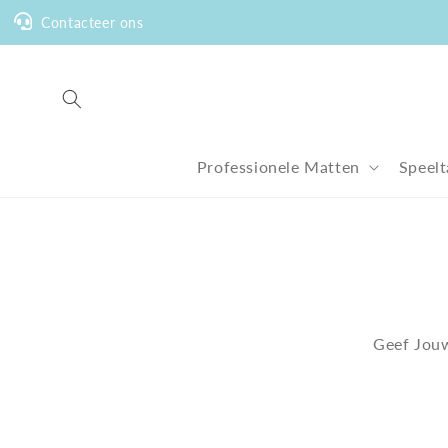
Meteen
naar de
Contacteer ons
content
Professionele Matten
Speelt
Geef Jou