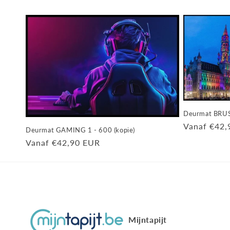
Deurmat BRUS
Normale
Vanaf €42,
Deurmat GAMING 1 - 600 (kopie)
prijs
Normale
Vanaf €42,90 EUR
prijs
Mijntapijt